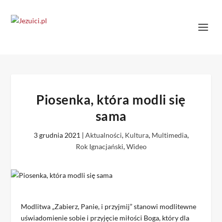
Piosenka, która modli się
sama
3 grudnia 2021
|
Aktualności
,
Kultura
,
Multimedia
,
Rok Ignacjański
,
Wideo
Modlitwa „Zabierz, Panie, i przyjmij” stanowi modlitewne
uświadomienie sobie i przyjęcie miłości Boga, który dla