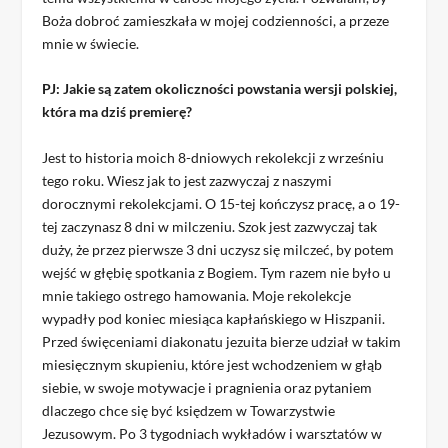
Boża dobroć zamieszkała w mojej codzienności, a przeze
mnie w świecie.
PJ: Jakie są zatem okoliczności powstania wersji polskiej,
która ma dziś premierę?
Jest to historia moich 8-dniowych rekolekcji z wrześniu
tego roku. Wiesz jak to jest zazwyczaj z naszymi
dorocznymi rekolekcjami. O 15-tej kończysz pracę, a o 19-
tej zaczynasz 8 dni w milczeniu. Szok jest zazwyczaj tak
duży, że przez pierwsze 3 dni uczysz się milczeć, by potem
wejść w głębię spotkania z Bogiem. Tym razem nie było u
mnie takiego ostrego hamowania. Moje rekolekcje
wypadły pod koniec miesiąca kapłańskiego w Hiszpanii.
Przed święceniami diakonatu jezuita bierze udział w takim
miesięcznym skupieniu, które jest wchodzeniem w głąb
siebie, w swoje motywacje i pragnienia oraz pytaniem
dlaczego chce się być księdzem w Towarzystwie
Jezusowym. Po 3 tygodniach wykładów i warsztatów w