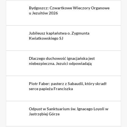
Bydgoszcz: Czwartkowe Wieczory Organowe
u Jezuitów 2026
Jubileusz kapłaństwa o. Zygmunta
Kwiatkowskiego SJ
Dlaczego duchowość ignacjańska jest
niebezpieczna. Jezuici odpowiadają
Piotr Faber: pasterz z Sabaudii, który skradł
serce papieża Franciszka
Odpust w Sanktuarium św. Ignacego Loyoli w
Jastrzębiej Górze