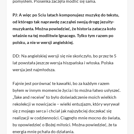
pomysłem. Piosenka zaczęła modlić się sama.
PJ: A więc po 5ciu latach komponujesz muzykę do tekstu,
od którego tak naprawdę zacząłeś swoją drogę jezuity-
muzykanta. Można powiedzieć, że historia zatacza koło
właśnie na tej modlitwie Ignacego. Tylko tym razem po
polsku, a nie w wersji angielskiej.
DD: Na angielskiej wersji się nie skończyło, bo przez te 5
lat powstała jeszcze wersja hiszpańska i włoska. Polska
wersja jest najmłodsza.
Fajnie jest porównać te kawałki, bo za każdym razem
byłem w innym momencie życia i to można łatwo usłyszeć.
„Take and receive” to było doświadczenie moich wielkich
rekolekcji w nowicjacie – wielki entuzjazm, który wyrywał
się z mojego serca i chciał jak najszybciej doczekać się
realizacji w codzienności. Ciągnęło mnie mocno do świata,
by opowiedzieć o Bożej miłości. Można powiedzieć, że ta
energia mnie pchała do działania.