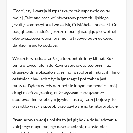
”Todo”, czyli wersja hiszpańska, to tak naprawdę cover
mojej „Take and receive” stworzony przez chilijskiego
jezuitę, kompozytora i wokalistę Cristóbala Fonesa SJ. On
podjął temat radości jeszcze mocniej nadając pierwotnej
około-jazzowej wersji brzmienie typowo pop-rockowe.
Bardzo mi się to podoba.
Wreszcie włoska aranżacja to zupełnie inny klimat. Rok
temu przyjechałem do Rzymu studiować teologię i już
drugiego dnia okazało się, że mój współbrat nakręcił film o
ostatnich chwilach z życia Ignacego i potrzebna jest
muzyka. Byłem wtedy w zupełnie innym momencie – mój
drugi dzień za granicą, duże wyzwanie związane ze
studiowaniem w obcym języku, nastrój raczej bojowy. To
wszystko w jakiś sposób przełożyło się na tę interpretację.
Premierowa wersja polska to już głębokie doświadczenie
kolejnego etapu mojego nawracania się na ostatnich