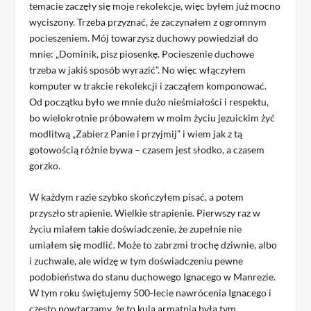
temacie zaczęły się moje rekolekcje, więc byłem już mocno
wyciszony. Trzeba przyznać, że zaczynałem z ogromnym
pocieszeniem. Mój towarzysz duchowy powiedział do
mnie: „Dominik, pisz piosenkę. Pocieszenie duchowe
trzeba w jakiś sposób wyrazić”. No więc włączyłem
komputer w trakcie rekolekcji i zacząłem komponować.
Od początku było we mnie dużo nieśmiałości i respektu,
bo wielokrotnie próbowałem w moim życiu jezuickim żyć
modlitwą „Zabierz Panie i przyjmij” i wiem jak z tą
gotowością różnie bywa – czasem jest słodko, a czasem
gorzko.
W każdym razie szybko skończyłem pisać, a potem
przyszło strapienie. Wielkie strapienie. Pierwszy raz w
życiu miałem takie doświadczenie, że zupełnie nie
umiałem się modlić. Może to zabrzmi trochę dziwnie, albo
i zuchwale, ale widzę w tym doświadczeniu pewne
podobieństwa do stanu duchowego Ignacego w Manrezie.
W tym roku świętujemy 500-lecie nawrócenia Ignacego i
często powtarzamy, że to kula armatnia była tym