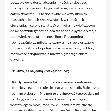
początkowego doświadczenia miłości, by dostrzec
intensywną obecność Boga trudzącego się dla mnie w
całym stworzeniu. I to dosłownie we wszystkim: w
blaskach i cieniach rzeczywistości, w radościach i
cierpieniach całego świata. W tym właśnie wieńczącym
doświadczeniu Ignacy poleca zadać sobie pytanie o moją
odpowiedź na taką obecność Boga. Przypomina
równocześnie, że miłość to czyny, a nie słowa oraz że w
miłości chodzi o obopólne obdarowywanie się, w którym
możliwość przyjmowania miesza się z pragnieniem
dawania.
PJ: Dużo jak na jedną krótką modlitwę.
DD: Być może tak to brzmi, ale w dynamice milczenia
rekolekcyjnego nie czuje się tego w ten sposób. Staję przed
realnym wyborem. Nie muszę przyjmować tego co daje mi
Pan Bóg, ale chcę, ponieważ doświadczyłem tego
wszystkiego w mojej modlitwie. Pozwalam wcielić się
temu wszystkiemu w całość mojego życia. Pozwalam, by