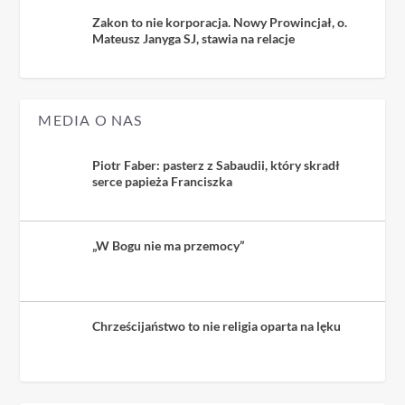
Zakon to nie korporacja. Nowy Prowincjał, o.
Mateusz Janyga SJ, stawia na relacje
MEDIA O NAS
Piotr Faber: pasterz z Sabaudii, który skradł
serce papieża Franciszka
„W Bogu nie ma przemocy”
Chrześcijaństwo to nie religia oparta na lęku