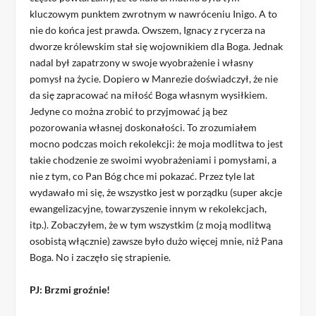
kluczowym punktem zwrotnym w nawróceniu Inigo. A to
nie do końca jest prawda. Owszem, Ignacy z rycerza na
dworze królewskim stał się wojownikiem dla Boga. Jednak
nadal był zapatrzony w swoje wyobrażenie i własny
pomysł na życie. Dopiero w Manrezie doświadczył, że nie
da się zapracować na miłość Boga własnym wysiłkiem.
Jedyne co można zrobić to przyjmować ją bez
pozorowania własnej doskonałości. To zrozumiałem
mocno podczas moich rekolekcji: że moja modlitwa to jest
takie chodzenie ze swoimi wyobrażeniami i pomysłami, a
nie z tym, co Pan Bóg chce mi pokazać. Przez tyle lat
wydawało mi się, że wszystko jest w porządku (super akcje
ewangelizacyjne, towarzyszenie innym w rekolekcjach,
itp.). Zobaczyłem, że w tym wszystkim (z moją modlitwą
osobistą włącznie) zawsze było dużo więcej mnie, niż Pana
Boga. No i zaczęło się strapienie.
PJ: Brzmi groźnie!