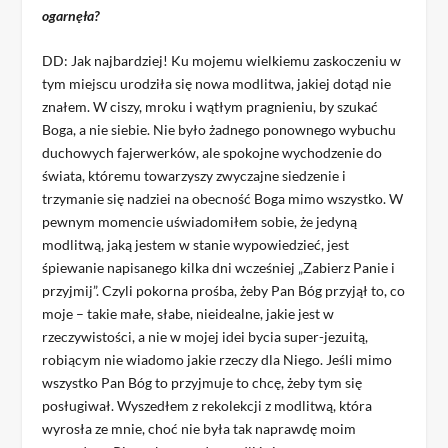
ogarnęła?
DD: Jak najbardziej! Ku mojemu wielkiemu zaskoczeniu w
tym miejscu urodziła się nowa modlitwa, jakiej dotąd nie
znałem. W ciszy, mroku i wątłym pragnieniu, by szukać
Boga, a nie siebie. Nie było żadnego ponownego wybuchu
duchowych fajerwerków, ale spokojne wychodzenie do
świata, któremu towarzyszy zwyczajne siedzenie i
trzymanie się nadziei na obecność Boga mimo wszystko. W
pewnym momencie uświadomiłem sobie, że jedyną
modlitwą, jaką jestem w stanie wypowiedzieć, jest
śpiewanie napisanego kilka dni wcześniej „Zabierz Panie i
przyjmij”. Czyli pokorna prośba, żeby Pan Bóg przyjął to, co
moje – takie małe, słabe, nieidealne, jakie jest w
rzeczywistości, a nie w mojej idei bycia super-jezuitą,
robiącym nie wiadomo jakie rzeczy dla Niego. Jeśli mimo
wszystko Pan Bóg to przyjmuje to chcę, żeby tym się
posługiwał. Wyszedłem z rekolekcji z modlitwą, która
wyrosła ze mnie, choć nie była tak naprawdę moim