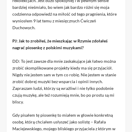
rekolekcjach. Jest dużo spokojniej i w pewnym sensie
bardziej nieśmiało, bo wiem jak bardzo różni się moja
codzienna odpowiedź na miłość od tego pragnienia, które
wyniosłem 9 lat temu z miesięcznych Ćwiczeń
Duchowych.
PJ: Jak to zrobiłeś, że mieszkając w Rzymie zdołałeś
nagrać piosenkę z polskimi muzykami?
DD: To jest zawsze dla mnie zaskakujące jak łatwo można
zrobić skomplikowane projekty kiedy ma się przyjaciół.
Nigdy nie jestem sam w tym co robię. Nie jestem w stanie
zrobić dobrej muzyki bez wsparcia i opinii innych.
Zapraszam ludzi, którzy są wrażliwi i nie tylko podobnie
czują muzykę, ale też rozumieją mnie, bo po prostu są mi
bliscy.
Gdy pisałem tę piosenkę to miałem w głowie konkretną
osobę, którą chciałem usłyszeć jako solistę – Rafała
Maciejewskiego, mojego bliskiego przyjaciela z którym w