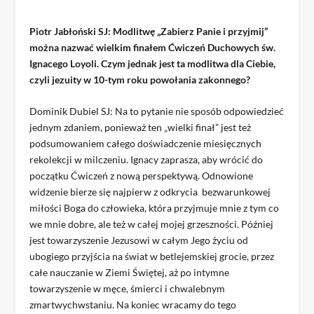
Piotr Jabłoński SJ: Modlitwę „Zabierz Panie i przyjmij”
można nazwać wielkim finałem Ćwiczeń Duchowych św.
Ignacego Loyoli. Czym jednak jest ta modlitwa dla Ciebie,
czyli jezuity w 10-tym roku powołania zakonnego?
Dominik Dubiel SJ: Na to pytanie nie sposób odpowiedzieć
jednym zdaniem, ponieważ ten „wielki finał” jest też
podsumowaniem całego doświadczenie miesięcznych
rekolekcji w milczeniu. Ignacy zaprasza, aby wrócić do
początku Ćwiczeń z nową perspektywą. Odnowione
widzenie bierze się najpierw z odkrycia bezwarunkowej
miłości Boga do człowieka, która przyjmuje mnie z tym co
we mnie dobre, ale też w całej mojej grzeszności. Później
jest towarzyszenie Jezusowi w całym Jego życiu od
ubogiego przyjścia na świat w betlejemskiej grocie, przez
całe nauczanie w Ziemi Świętej, aż po intymne
towarzyszenie w męce, śmierci i chwalebnym
zmartwychwstaniu. Na koniec wracamy do tego