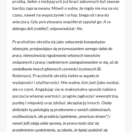
prośbą. Jeden z nieżyjących już braci zakonnych był zawsze
bardzo zapracowany. Mówił o sobie, że nigdy nie ma na nic
czasu, nawet na wypoczynek i urlop; biega od rana do
wieczora. Gdy poirytowany współbrat zapytał go:
A co
dobrego dziś zrobiłeś?,
odpowiedział:
Nic
.
Pracoholizm określa się jako
zaburzenia kompulsyjno-
obsesyjne, przejawiające się przymuszaniem samego siebie do
pracy, niemożnością regulowania własnych nawyków
związanych z pracą i nadmiernym zaangażowaniem w nią, aż do
zaniedbania innych głównych czynności życiowych
(B.
Robinson). Pracoholik określa siebie w aspekcie
wydajności i utylitarności. Nie ważne, kim jest (jako osoba),
ale co czyni. Angażując się w maksymalny sposób nabiera
poczucia własnej wartości; pragnie zagłuszyć wewnętrzną
pustkę i niepokój oraz zdobyć akceptację innych.
Osoby
dotknięte tą patologią są przekonane o swoich zdolnościach,
możliwościach, sile przebicia (spełnienie „american dream”) i
nawet jeśli zdają sobie sprawę, że praca może stać się
przedmiotem uzależnienia, są zdania, że lepiej uzależnić się