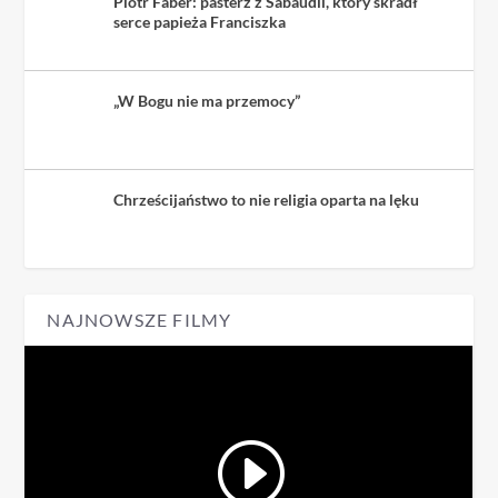
Piotr Faber: pasterz z Sabaudii, który skradł
serce papieża Franciszka
„W Bogu nie ma przemocy”
Chrześcijaństwo to nie religia oparta na lęku
NAJNOWSZE FILMY