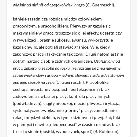
właśnie od niej niż od czegokolwiek innego
(C. Guerreschi).
Istnieje zasadnicza różnica między człowiekiem
pracowitym, a pracoholikiem. Pierwszy angażuje się
maksymalnie w pracę, troszczy się o jej efekty, uczestniczy
w rywalizacji, pragnie sukcesu, awansu, wykorzystuje
każdą chwilę, ale potrafi stawiać granice. Wie, kiedy
zakończyć pracę i faktycznie tak czyni. Drugi natomiast nie
potrafi narzucić sobie żadnych ograniczeń.
Uzależniony od
pracy, zabiera ją ze sobą do łóżka, nie rozstaje się z nią nawet w
czasie weekendów i urlopu – jednym słowem, nigdy, gdyż stanowi
ona jego sposób na życie
(C. Guerreschi). Pracoholika
cechują: nieustanny pośpiech; perfekcjonizm i brak
zadowolenia z własnej pracy; kontrola pracy innych
(podwładnych); ciągły niepokój, niecierpliwość i irytacja;
systematyczne zwiększanie „normy” pracy; zaniedbanie
relacji międzyludzkich, w tym rodzinnych i przyjaźni; luki
w pamięci i chwile „nieobecności” w czasie rozmów; brak
troski o siebie (posiłki, wypoczynek, sport) (B. Robinson).