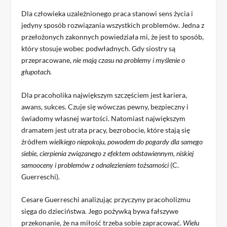
Dla człowieka uzależnionego praca stanowi sens życia i
jedyny sposób rozwiązania wszystkich problemów. Jedna z
przełożonych zakonnych powiedziała mi, że jest to sposób,
który stosuje wobec podwładnych. Gdy siostry są
przepracowane,
nie mają czasu na problemy i
myślenie o
głupotach.
Dla pracoholika największym szczęściem jest kariera,
awans, sukces. Czuje się wówczas pewny, bezpieczny i
świadomy własnej wartości. Natomiast największym
dramatem jest utrata pracy, bezrobocie, które stają się
źródłem
wielkiego niepokoju, powodem do pogardy dla samego
siebie, cierpienia związanego z efektem odstawiennym, niskiej
samooceny i problemów z odnalezieniem tożsamości
(C.
Guerreschi).
Cesare Guerreschi analizując przyczyny pracoholizmu
sięga do dzieciństwa. Jego pożywką bywa fałszywe
przekonanie, że na miłość trzeba sobie zapracować.
Wielu