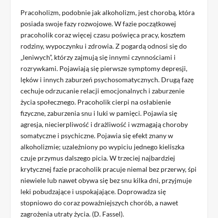
Pracoholizm, podobnie jak alkoholizm, jest chorobą, która
posiada swoje fazy rozwojowe. W fazie początkowej
pracoholik coraz więcej czasu poświęca pracy, kosztem
rodziny, wypoczynku i zdrowia. Z pogardą odnosi się do
„leniwych”, którzy zajmują się innymi czynnościami i
rozrywkami. Pojawiają się pierwsze symptomy depresji,
lęków i innych zaburzeń psychosomatycznych. Drugą fazę
cechuje odrzucanie relacji emocjonalnych i zaburzenie
życia społecznego. Pracoholik cierpi na osłabienie
fizyczne, zaburzenia snu i luki w pamięci. Pojawia się
agresja, niecierpliwość i drażliwość i wzmagają choroby
somatyczne i psychiczne. Pojawia się efekt znany w
alkoholizmie; uzależniony po wypiciu jednego kieliszka
czuje przymus dalszego picia. W trzeciej najbardziej
krytycznej fazie pracoholik pracuje niemal bez przerwy, śpi
niewiele lub nawet obywa się bez snu kilka dni, przyjmuje
leki pobudzające i uspokajające. Doprowadza się
stopniowo do coraz poważniejszych chorób, a nawet
zagrożenia utraty życia. (D. Fassel).