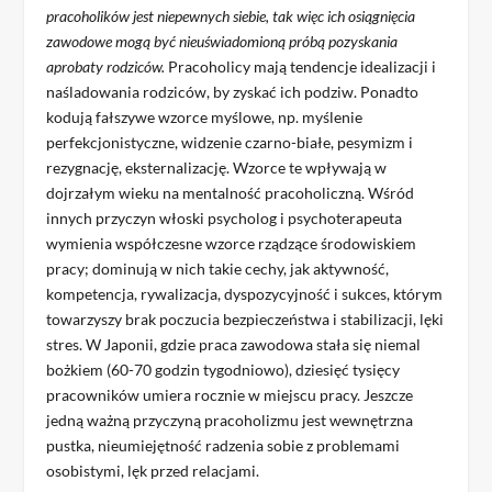
pracoholików jest niepewnych siebie, tak więc ich osiągnięcia
zawodowe mogą być nieuświadomioną próbą pozyskania
aprobaty rodziców.
Pracoholicy mają tendencje idealizacji i
naśladowania rodziców, by zyskać ich podziw. Ponadto
kodują fałszywe wzorce myślowe, np. myślenie
perfekcjonistyczne, widzenie czarno-białe, pesymizm i
rezygnację, eksternalizację. Wzorce te wpływają w
dojrzałym wieku na mentalność pracoholiczną. Wśród
innych przyczyn włoski psycholog i psychoterapeuta
wymienia współczesne wzorce rządzące środowiskiem
pracy; dominują w nich takie cechy, jak aktywność,
kompetencja, rywalizacja, dyspozycyjność i sukces, którym
towarzyszy brak poczucia bezpieczeństwa i stabilizacji, lęki
stres. W Japonii, gdzie praca zawodowa stała się niemal
bożkiem (60-70 godzin tygodniowo), dziesięć tysięcy
pracowników umiera rocznie w miejscu pracy. Jeszcze
jedną ważną przyczyną pracoholizmu jest wewnętrzna
pustka, nieumiejętność radzenia sobie z problemami
osobistymi, lęk przed relacjami.