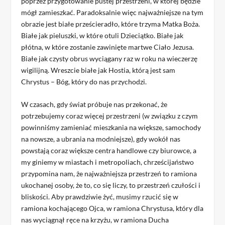
poprzez przygotowanie pustej przestrzeni, w której będzie
mógł zamieszkać. Paradoksalnie więc najważniejsze na tym
obrazie jest białe prześcieradło, które trzyma Matka Boża.
Białe jak pieluszki, w które otuli Dzieciątko. Białe jak
płótna, w które zostanie zawinięte martwe Ciało Jezusa.
Białe jak czysty obrus wyciągany raz w roku na wieczerzę
wigilijną. Wreszcie białe jak Hostia, którą jest sam
Chrystus – Bóg, który do nas przychodzi.
W czasach, gdy świat próbuje nas przekonać, że
potrzebujemy coraz więcej przestrzeni (w związku z czym
powinniśmy zamieniać mieszkania na większe, samochody
na nowsze, a ubrania na modniejsze), gdy wokół nas
powstają coraz większe centra handlowe czy biurowce, a
my giniemy w miastach i metropoliach, chrześcijaństwo
przypomina nam, że najważniejsza przestrzeń to ramiona
ukochanej osoby, że to, co się liczy, to przestrzeń czułości i
bliskości. Aby prawdziwie żyć, musimy rzucić się w
ramiona kochającego Ojca, w ramiona Chrystusa, który dla
nas wyciągnął ręce na krzyżu, w ramiona Ducha