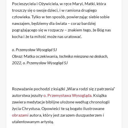
Pocieszyciela i Ożywiciela, w ręce Maryi, Matki, która
troszczy się o swoje dzieci, i w ramiona drugiego
człowieka. Tylko w ten sposób, powierzając siebie sobie
nawzajem, będziemy dla świata – coraz bardziej
pogrążającego się w rozpaczy – znakiem tego, że Bóg nas
kocha i że ta miłość może nas uratować.
o. Przemysław Wysogląd SJ
Obraz:
Matka oczekiwania
, technika mieszana na deskach,
2022, o. Przemysław Wysogląd SJ
Rozważanie pochodzi z książki „Wiara rodzi się z patrzenia”
autorstwa jezuity
o. Przemysława Wysogląda
. Książka
zawiera medytacje biblijne ułożone według chronologii
życia Chrystusa. Opowieści te są bogato ilustrowane
obrazami
autora, który jest zarazem duszpasterzem i
utalentowanym artystą.