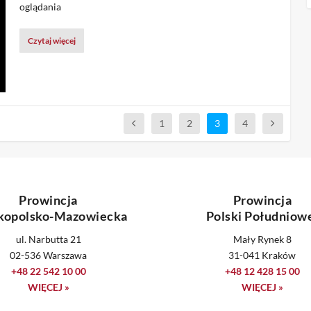
oglądania
Czytaj więcej
1
2
3
4
Prowincja
Prowincja
kopolsko-Mazowiecka
Polski Południow
ul. Narbutta 21
Mały Rynek 8
02-536 Warszawa
31-041 Kraków
+48 22 542 10 00
+48 12 428 15 00
WIĘCEJ »
WIĘCEJ »