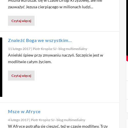
Można wzruszać się w czasie Drogi Krzyżowej, ale nie
zauważyć Jezusa cierpiącego w milionach ludzi...
Czytaj więcej
Znaleźć Boga we wszystkim…
11 lutego 2017
|
Piotr Kropisz SJ - blog multimedialny
Anielski śpiew przy zmywaniu naczyń. Szczęście jest w
modlitwie całym życiem.
Czytaj więcej
Msze w Afryce
4 lutego 2017
|
Piotr Kropisz SJ - blog multimedialny
W Afryce potrafią się cieszyć, też w czasie modlitwy. Trzy