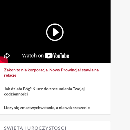
Zakon to nie korporacja. Nowy Prowincjał stawia na
relacje
Jak działa Bóg? Klucz do zrozumienia Twojej
codzienności
Liczy się zmartwychwstanie, a nie wskrzeszenie
ŚWIĘTA I UROCZYSTOŚCI