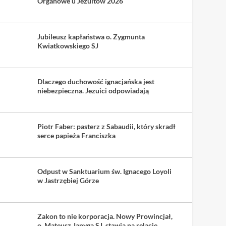
Organowe u Jezuitów 2026
Jubileusz kapłaństwa o. Zygmunta
Kwiatkowskiego SJ
Dlaczego duchowość ignacjańska jest
niebezpieczna. Jezuici odpowiadają
Piotr Faber: pasterz z Sabaudii, który skradł
serce papieża Franciszka
Odpust w Sanktuarium św. Ignacego Loyoli
w Jastrzębiej Górze
Zakon to nie korporacja. Nowy Prowincjał,
o. Mateusz Janyga SJ, stawia na relacje