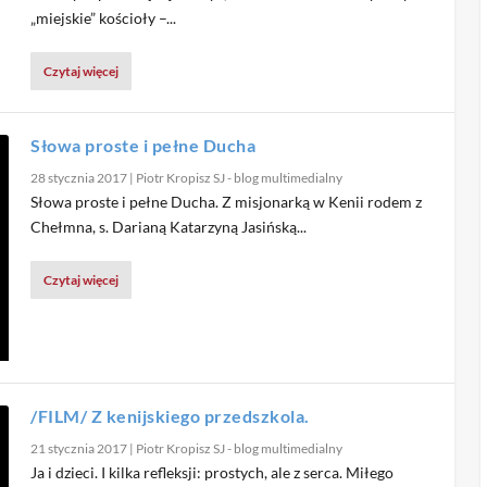
„miejskie” kościoły –...
Czytaj więcej
Słowa proste i pełne Ducha
28 stycznia 2017
|
Piotr Kropisz SJ - blog multimedialny
Słowa proste i pełne Ducha. Z misjonarką w Kenii rodem z
Chełmna, s. Darianą Katarzyną Jasińską...
Czytaj więcej
/FILM/ Z kenijskiego przedszkola.
21 stycznia 2017
|
Piotr Kropisz SJ - blog multimedialny
Ja i dzieci. I kilka refleksji: prostych, ale z serca. Miłego