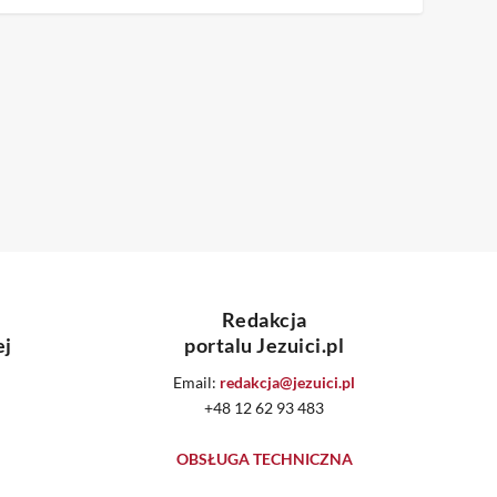
Redakcja
ej
portalu Jezuici.pl
Email:
redakcja@jezuici.pl
+48 12 62 93 483
OBSŁUGA TECHNICZNA