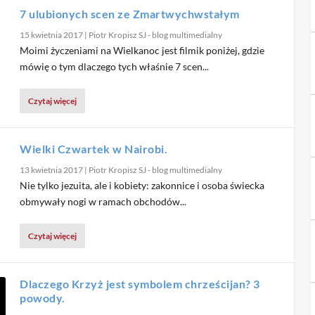
7 ulubionych scen ze Zmartwychwstałym
15 kwietnia 2017
|
Piotr Kropisz SJ - blog multimedialny
Moimi życzeniami na Wielkanoc jest filmik poniżej, gdzie
mówię o tym dlaczego tych właśnie 7 scen...
Czytaj więcej
Wielki Czwartek w Nairobi.
13 kwietnia 2017
|
Piotr Kropisz SJ - blog multimedialny
Nie tylko jezuita, ale i kobiety: zakonnice i osoba świecka
obmywały nogi w ramach obchodów...
Czytaj więcej
Dlaczego Krzyż jest symbolem chrześcijan? 3
powody.