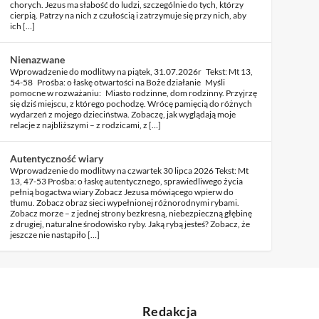
chorych. Jezus ma słabość do ludzi, szczególnie do tych, którzy
cierpią. Patrzy na nich z czułością i zatrzymuje się przy nich, aby
ich […]
Nienazwane
Wprowadzenie do modlitwy na piątek, 31.07.2026r Tekst: Mt 13,
54-58 Prośba: o łaskę otwartości na Boże działanie Myśli
pomocne w rozważaniu: Miasto rodzinne, dom rodzinny. Przyjrzę
się dziś miejscu, z którego pochodzę. Wrócę pamięcią do różnych
wydarzeń z mojego dzieciństwa. Zobaczę, jak wyglądają moje
relacje z najbliższymi – z rodzicami, z […]
Autentyczność wiary
Wprowadzenie do modlitwy na czwartek 30 lipca 2026 Tekst: Mt
13, 47-53 Prośba: o łaskę autentycznego, sprawiedliwego życia
pełnią bogactwa wiary Zobacz Jezusa mówiącego wpierw do
tłumu. Zobacz obraz sieci wypełnionej różnorodnymi rybami.
Zobacz morze – z jednej strony bezkresną, niebezpieczną głębinę
z drugiej, naturalne środowisko ryby. Jaką rybą jesteś? Zobacz, że
jeszcze nie nastąpiło […]
Redakcja