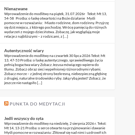
Nienazwane
Wprowadzenie do modlitwy na piątek, 31.07.2026r Tekst: Mt 13,
54-58 Prośba: o łaskę otwartości na Boże działanie Myśli
pomocne w rozważaniu: Miasto rodzinne, dom rodzinny. Przyjrzę
się dziś miejscu, z którego pochodzę. Wrócę pamięcią do różnych
wydarzeń z mojego dzieciństwa. Zobaczę, jak wyglądają moje
relacje z najbliższymi – z rodzicami, z […]
Autentyczność wiary
Wprowadzenie do modlitwy na czwartek 30 lipca 2026 Tekst: Mt
13, 47-53 Prośba: o łaskę autentycznego, sprawiedliwego życia
pełnią bogactwa wiary Zobacz Jezusa mówiącego wpierw do
tłumu. Zobacz obraz sieci wypełnionej różnorodnymi rybami.
Zobacz morze – z jednej strony bezkresną, niebezpieczną głębinę
z drugiej, naturalne środowisko ryby. Jaką rybą jesteś? Zobacz, że
jeszcze nie nastąpiło […]
PUNKTA DO MEDYTACJI
Jedli wszyscy do syta
Wprowadzenie do modlitwy na niedzielę, 2 sierpnia 2026 r. Tekst:
Mt 14, 13-21 Prośba: o serce otwarte na przyjmowanie i dawanie
Myśli pomocne w rozważaniu: Zlitował się nad nimi i uzdrowił ich