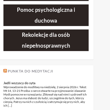
Pomoc psychologiczna i
duchowa
Rekolekcje dla osób
niepełnosprawnych
PUNKTA DO MEDYTACJI
Jedli wszyscy do syta
Wprowadzenie do modlitwy na niedzielę, 2 sierpnia 2026 r. Tekst:
Mt 14, 13-21 Prośba: o serce otwarte na przyjmowanie i dawanie
Myśli pomocne w rozważaniu: Zlitował się nad nimi i uzdrowił ich
chorych. Jezus ma słabość do ludzi, szczególnie do tych, którzy
cierpią. Patrzy na nich z czułością i zatrzymuje się przy nich, aby
ich […]