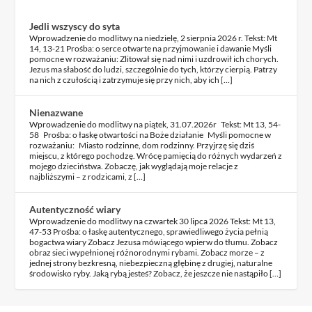
Jedli wszyscy do syta
Wprowadzenie do modlitwy na niedzielę, 2 sierpnia 2026 r. Tekst: Mt
14, 13-21 Prośba: o serce otwarte na przyjmowanie i dawanie Myśli
pomocne w rozważaniu: Zlitował się nad nimi i uzdrowił ich chorych.
Jezus ma słabość do ludzi, szczególnie do tych, którzy cierpią. Patrzy
na nich z czułością i zatrzymuje się przy nich, aby ich […]
Nienazwane
Wprowadzenie do modlitwy na piątek, 31.07.2026r Tekst: Mt 13, 54-
58 Prośba: o łaskę otwartości na Boże działanie Myśli pomocne w
rozważaniu: Miasto rodzinne, dom rodzinny. Przyjrzę się dziś
miejscu, z którego pochodzę. Wrócę pamięcią do różnych wydarzeń z
mojego dzieciństwa. Zobaczę, jak wyglądają moje relacje z
najbliższymi – z rodzicami, z […]
Autentyczność wiary
Wprowadzenie do modlitwy na czwartek 30 lipca 2026 Tekst: Mt 13,
47-53 Prośba: o łaskę autentycznego, sprawiedliwego życia pełnią
bogactwa wiary Zobacz Jezusa mówiącego wpierw do tłumu. Zobacz
obraz sieci wypełnionej różnorodnymi rybami. Zobacz morze – z
jednej strony bezkresną, niebezpieczną głębinę z drugiej, naturalne
środowisko ryby. Jaką rybą jesteś? Zobacz, że jeszcze nie nastąpiło […]