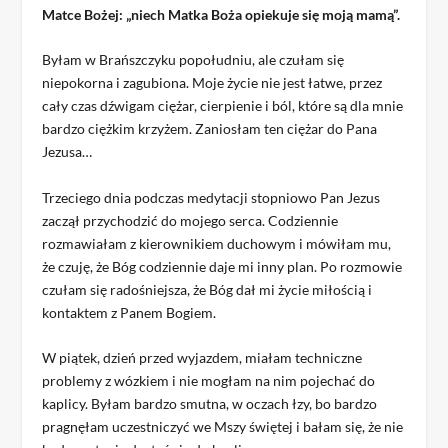
Matce Bożej: „niech Matka Boża opiekuje się moją mamą”.
Byłam w Brańszczyku popołudniu, ale czułam się
niepokorna i zagubiona. Moje życie nie jest łatwe, przez
cały czas dźwigam ciężar, cierpienie i ból, które są dla mnie
bardzo ciężkim krzyżem. Zaniosłam ten ciężar do Pana
Jezusa…
Trzeciego dnia podczas medytacji stopniowo Pan Jezus
zaczął przychodzić do mojego serca. Codziennie
rozmawiałam z kierownikiem duchowym i mówiłam mu,
że czuję, że Bóg codziennie daje mi inny plan. Po rozmowie
czułam się radośniejsza, że Bóg dał mi życie miłością i
kontaktem z Panem Bogiem.
W piątek, dzień przed wyjazdem, miałam techniczne
problemy z wózkiem i nie mogłam na nim pojechać do
kaplicy. Byłam bardzo smutna, w oczach łzy, bo bardzo
pragnęłam uczestniczyć we Mszy świętej i bałam się, że nie