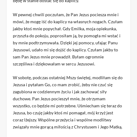
będę w stanie dostać się do kaplicy.
W pewnej chwili poczułam, że Pan Jezus pociesza mnie i
mówi, że mogę iść do kaplicy na własnych nogach. Czułam
jakby ktoś mnie popychał. Gdy Emilka, moja opiekunka,
przyszła do pokoju, poprosiłam ją, by pomogła mi wstać i
by mnie podtrzymywała. Dzięki jej pomocy, ufając Panu
Jezusowi, udało mi się dojść do kaplicy. Czułam jakby to
sam Pan Jezus mnie prowadził. Byłam ogromnie
szczęśliwa i dziękowałam w sercu Jezusowi.
W sobotę, podczas ostatniej Mszy świętej, modliłam się do
Jezusa i pytałam Go, co mam zrobić, żeby nie czuć się
zagubiona w codziennym życiu i jak zachować siły
duchowe. Pan Jezus pocieszył mnie, że otrzymam
wszystko, co będzie mi potrzebne. Uśmiecham się teraz do
Jezusa, bo czuję jakby ktoś mi pomagał, mój krzyż jest
coraz lżejszy. Wspólne przeżycia i wspólne modlitwy
związały mnie gorącą miłością z Chrystusem i Jego Matką.