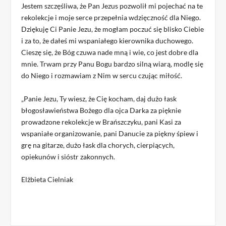
Jestem szczęśliwa, że Pan Jezus pozwolił mi pojechać na te
rekolekcje i moje serce przepełnia wdzięczność dla Niego.
Dziękuję Ci Panie Jezu, że mogłam poczuć się blisko Ciebie
i za to, że dałeś mi wspaniałego kierownika duchowego.
Cieszę się, że Bóg czuwa nade mną i wie, co jest dobre dla
mnie. Trwam przy Panu Bogu bardzo silną wiarą, modlę się
do Niego i rozmawiam z Nim w sercu czując miłość.
„Panie Jezu, Ty wiesz, że Cię kocham, daj dużo łask
błogosławieństwa Bożego dla ojca Darka za pięknie
prowadzone rekolekcje w Brańszczyku, pani Kasi za
wspaniałe organizowanie, pani Danucie za piękny śpiew i
grę na gitarze, dużo łask dla chorych, cierpiących,
opiekunów i sióstr zakonnych.
Elżbieta Cielniak