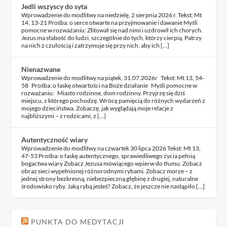
Jedli wszyscy do syta
Wprowadzenie do modlitwy na niedzielę, 2 sierpnia 2026 r. Tekst: Mt
14, 13-21 Prośba: o serce otwarte na przyjmowanie i dawanie Myśli
pomocne w rozważaniu: Zlitował się nad nimi i uzdrowił ich chorych.
Jezus ma słabość do ludzi, szczególnie do tych, którzy cierpią. Patrzy
na nich z czułością i zatrzymuje się przy nich, aby ich […]
Nienazwane
Wprowadzenie do modlitwy na piątek, 31.07.2026r Tekst: Mt 13, 54-
58 Prośba: o łaskę otwartości na Boże działanie Myśli pomocne w
rozważaniu: Miasto rodzinne, dom rodzinny. Przyjrzę się dziś
miejscu, z którego pochodzę. Wrócę pamięcią do różnych wydarzeń z
mojego dzieciństwa. Zobaczę, jak wyglądają moje relacje z
najbliższymi – z rodzicami, z […]
Autentyczność wiary
Wprowadzenie do modlitwy na czwartek 30 lipca 2026 Tekst: Mt 13,
47-53 Prośba: o łaskę autentycznego, sprawiedliwego życia pełnią
bogactwa wiary Zobacz Jezusa mówiącego wpierw do tłumu. Zobacz
obraz sieci wypełnionej różnorodnymi rybami. Zobacz morze – z
jednej strony bezkresną, niebezpieczną głębinę z drugiej, naturalne
środowisko ryby. Jaką rybą jesteś? Zobacz, że jeszcze nie nastąpiło […]
PUNKTA DO MEDYTACJI