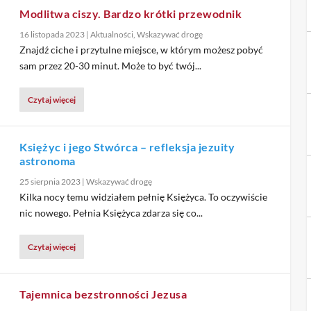
Modlitwa ciszy. Bardzo krótki przewodnik
16 listopada 2023
|
Aktualności
,
Wskazywać drogę
Znajdź ciche i przytulne miejsce, w którym możesz pobyć
sam przez 20-30 minut. Może to być twój...
Czytaj więcej
Księżyc i jego Stwórca – refleksja jezuity
astronoma
25 sierpnia 2023
|
Wskazywać drogę
Kilka nocy temu widziałem pełnię Księżyca. To oczywiście
nic nowego. Pełnia Księżyca zdarza się co...
Czytaj więcej
Tajemnica bezstronności Jezusa