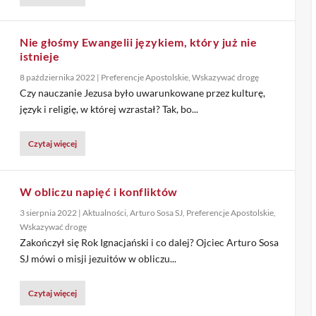
Nie głośmy Ewangelii językiem, który już nie
istnieje
8 października 2022
|
Preferencje Apostolskie
,
Wskazywać drogę
Czy nauczanie Jezusa było uwarunkowane przez kulturę,
język i religię, w której wzrastał? Tak, bo...
Czytaj więcej
W obliczu napięć i konfliktów
3 sierpnia 2022
|
Aktualności
,
Arturo Sosa SJ
,
Preferencje Apostolskie
,
Wskazywać drogę
Zakończył się Rok Ignacjański i co dalej? Ojciec Arturo Sosa
SJ mówi o misji jezuitów w obliczu...
Czytaj więcej