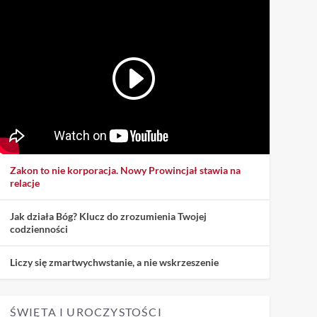
Zakon to nie korporacja. Nowy Prowincjał stawia na
relacje
Jak działa Bóg? Klucz do zrozumienia Twojej
codzienności
Liczy się zmartwychwstanie, a nie wskrzeszenie
ŚWIĘTA I UROCZYSTOŚCI