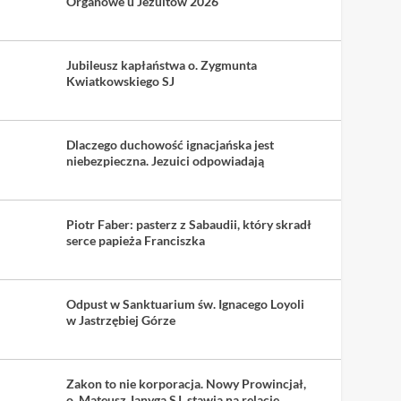
Organowe u Jezuitów 2026
Jubileusz kapłaństwa o. Zygmunta
Kwiatkowskiego SJ
Dlaczego duchowość ignacjańska jest
niebezpieczna. Jezuici odpowiadają
Piotr Faber: pasterz z Sabaudii, który skradł
serce papieża Franciszka
Odpust w Sanktuarium św. Ignacego Loyoli
w Jastrzębiej Górze
Zakon to nie korporacja. Nowy Prowincjał,
o. Mateusz Janyga SJ, stawia na relacje