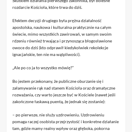
Skutkiem działania pierwszego zakonnika, był bolesne
rozdarcie Kościoła, które trwa do dziś.
Efektem decyzji drugiego była prężna działalność
apostolska, naukowa i kulturalna praktycznie na całym
świecie, mimo wszystkich zawirowań, w samym swoim
rdzeniu również trwająca i przynosząca błogosławione
owoce do dziś (kto odprawił kiedykolwiek rekolekcje
ignacjańskie, ten nie ma wątpliwości).
„Ale po co ja to wszystko mówię?”
Bo jestem przekonany, że publiczne oburzanie się i
załamywanie rąk nad stanem Kościoła oraz dramatyczne
rozważania, czy warto jeszcze być w Kościele (nawet jeśli
zakończone łaskawą puentą, że jednak się zostanie):
– po pierwsze, nie służy uzdrowieniu. Uzdrowieniu
pomaga raczej osobista przejrzystość i konkretne działanie
tam, gdzie mamy realny wpływ oraz głęboka, pokorna