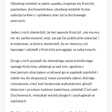
Obydwaj widzieli w jakim upadku znajduje się Kościół,
papiestwo, duchowieństwo, obydwaj widzieli liczne
nadużycia kleru i opłakany stan życia duchowego
wiernych.
Jeden z nich stwierdził, że ten zepsuty Kościół „nie ma mu
nic do zaoferowania”, więc zaczął Go publicznie oskarżać i
krytykować, w końcu stwierdził, że on stworzy coś
lepszego i odszedł z Kościoła pociągając za sobą innych.
Drugi z nich poszedł do ziemskiego zwierzchnika tego
samego Kościoła, uklęknął przed nim, zgodnie z
ówczesnym obyczajem ucałował go w papieski pantofel i
oddał mu do dyspozycji nowo powstały zakon, którego
członkowie, choć byli doskonale wykształceni, głosili
dzieciom i prostym ludziom katechezy, udzielali Ćwiczeń
Duchownych, mieszkali wśród ubogich i posługiwali w
szpitalach.