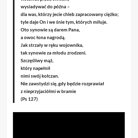
wysiadywać do późna –
dla was, którzy jecie chleb zapracowany ciężko;
tyle daje On i we śnie tym, których miłuje.
Oto synowie są darem Pana,
a owoc łona nagrodą.
Jak strzały w ręku wojownika,
tak synowie za młodu zrodzeni.
Szczęśliwy mąż,
który napełnił
nimi swój kołczan.
Nie zawstydzi się, gdy będzie rozprawiał
z nieprzyjaciółmi w bramie
(Ps 127)