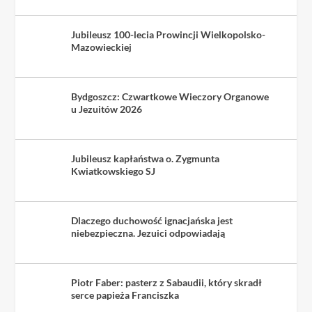
Jubileusz 100-lecia Prowincji Wielkopolsko-
Mazowieckiej
Bydgoszcz: Czwartkowe Wieczory Organowe
u Jezuitów 2026
Jubileusz kapłaństwa o. Zygmunta
Kwiatkowskiego SJ
Dlaczego duchowość ignacjańska jest
niebezpieczna. Jezuici odpowiadają
Piotr Faber: pasterz z Sabaudii, który skradł
serce papieża Franciszka