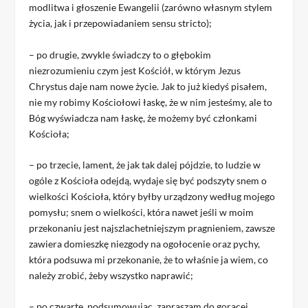
modlitwa i głoszenie Ewangelii (zarówno własnym stylem
życia, jak i przepowiadaniem sensu stricto);
– po drugie, zwykle świadczy to o głębokim
niezrozumieniu czym jest Kościół, w którym Jezus
Chrystus daje nam nowe życie. Jak to już kiedyś pisałem,
nie my robimy Kościołowi łaskę, że w nim jesteśmy, ale to
Bóg wyświadcza nam łaskę, że możemy być członkami
Kościoła;
– po trzecie, lament, że jak tak dalej pójdzie, to ludzie w
ogóle z Kościoła odejdą, wydaje się być podszyty snem o
wielkości Kościoła, który byłby urządzony według mojego
pomysłu; snem o wielkości, która nawet jeśli w moim
przekonaniu jest najszlachetniejszym pragnieniem, zawsze
zawiera domieszkę niezgody na ogołocenie oraz pychy,
która podsuwa mi przekonanie, że to właśnie ja wiem, co
należy zrobić, żeby wszystko naprawić;
– po czwarte, podsumowując, zapraszam do gorącej