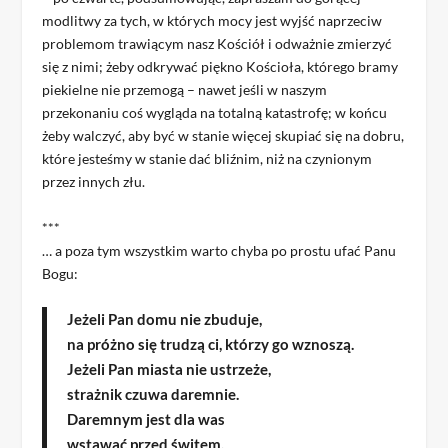
modlitwy za tych, w których mocy jest wyjść naprzeciw
problemom trawiącym nasz Kościół i odważnie zmierzyć
się z nimi; żeby odkrywać piękno Kościoła, którego bramy
piekielne nie przemogą – nawet jeśli w naszym
przekonaniu coś wygląda na totalną katastrofę; w końcu
żeby walczyć, aby być w stanie więcej skupiać się na dobru,
które jesteśmy w stanie dać bliźnim, niż na czynionym
przez innych złu.
***
… a poza tym wszystkim warto chyba po prostu ufać Panu
Bogu:
Jeżeli Pan domu nie zbuduje,
na próżno się trudzą ci, którzy go wznoszą.
Jeżeli Pan miasta nie ustrzeże,
strażnik czuwa daremnie.
Daremnym jest dla was
wstawać przed świtem,