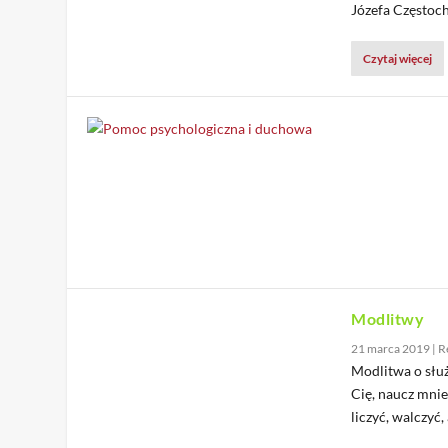
Józefa Częstoc
Czytaj więcej
Modlitwy
21 marca 2019
|
R
Modlitwa o słu
Cię, naucz mnie
liczyć, walczyć,