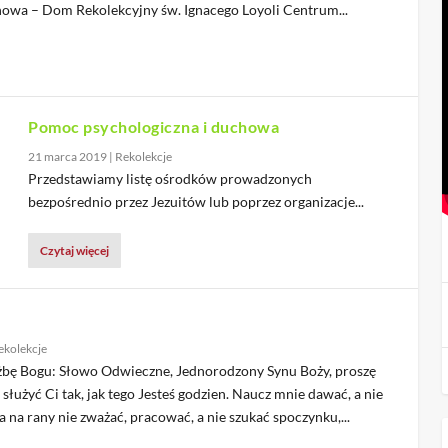
howa – Dom Rekolekcyjny św. Ignacego Loyoli Centrum...
Pomoc psychologiczna i duchowa
21 marca 2019
|
Rekolekcje
Przedstawiamy listę ośrodków prowadzonych
bezpośrednio przez Jezuitów lub poprzez organizacje...
Czytaj więcej
ekolekcje
żbę Bogu: Słowo Odwieczne, Jednorodzony Synu Boży, proszę
 służyć Ci tak, jak tego Jesteś godzien. Naucz mnie dawać, a nie
 a na rany nie zważać, pracować, a nie szukać spoczynku,...