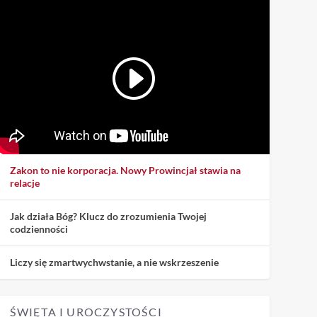
Zakon to nie korporacja. Nowy Prowincjał stawia na
relacje
Jak działa Bóg? Klucz do zrozumienia Twojej
codzienności
Liczy się zmartwychwstanie, a nie wskrzeszenie
ŚWIĘTA I UROCZYSTOŚCI