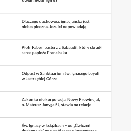
Kwiatkowskiego SJ
Dlaczego duchowość ignacjańska jest
niebezpieczna. Jezuici odpowiadają
Piotr Faber: pasterz z Sabaudii, który skradł
serce papieża Franciszka
Odpust w Sanktuarium św. Ignacego Loyoli
w Jastrzębiej Górze
Zakon to nie korporacja. Nowy Prowincjał,
o. Mateusz Janyga SJ, stawia na relacje
Św. Ignacy w książkach – od „Ćwiczeń
duchowych” po współczesne komentarze