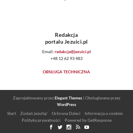
Redakcja
portalu Jezuici.pl
Email:
redakcja@jezuici.pl
+48 12 62 93 483
OBSŁUGA TECHNICZNA
Zaprojektowany przez
| Obsługiwane przez
Elegant Themes
WordPress
Start
Zostań jezuitą!
Ochrona Dzieci
Informacja o cookies
Polityka prywatności
Powered by GetResponse