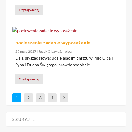
Czytaj więcej
pocieszenie zadanie wyposażenie
29 maja 2017
|
Jacek Olczyk SJ - blog
Dziś, słysząc słowa: udzielając im chrztu w imię Ojca i
Syna i Ducha Świętego, prawdopodobnie...
Czytaj więcej
1
2
3
4