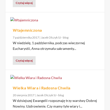
Czytaj więcej
Wtajemniczona
7 października 2017
|
Jacek Olczyk SJ - blog
W niedzielę, 1 października, podczas wieczornej
Eucharystii, Anna otrzymała sakramenty...
Czytaj więcej
Wielka Wiara i Radosna Chwila
20 sierpnia 2017
|
Jacek Olczyk SJ - blog
W dzisiejszej Ewangelii rozpoznaję trzy warstwy Dobrej
Nowiny. Uzdrowienie. Czy mamy tyle wiary i...