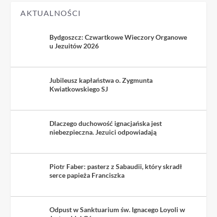
AKTUALNOŚCI
Bydgoszcz: Czwartkowe Wieczory Organowe
u Jezuitów 2026
Jubileusz kapłaństwa o. Zygmunta
Kwiatkowskiego SJ
Dlaczego duchowość ignacjańska jest
niebezpieczna. Jezuici odpowiadają
Piotr Faber: pasterz z Sabaudii, który skradł
serce papieża Franciszka
Odpust w Sanktuarium św. Ignacego Loyoli w