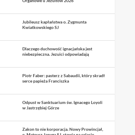
Organowe u Jezuitów 2026
Jubileusz kapłaństwa o. Zygmunta
Kwiatkowskiego SJ
Dlaczego duchowość ignacjańska jest
niebezpieczna. Jezuici odpowiadają
Piotr Faber: pasterz z Sabaudii, który skradł
serce papieża Franciszka
Odpust w Sanktuarium św. Ignacego Loyoli
w Jastrzębiej Górze
Zakon to nie korporacja. Nowy Prowincjał,
o. Mateusz Janyga SJ, stawia na relacje