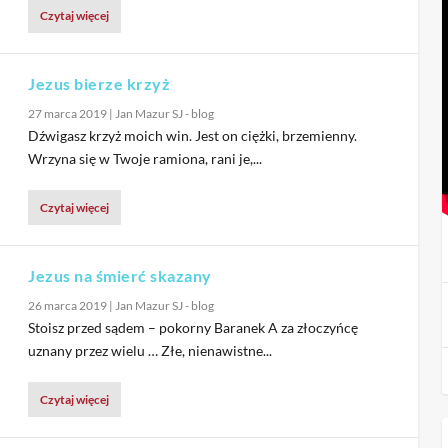
Czytaj więcej
Jezus bierze krzyż
27 marca 2019
|
Jan Mazur SJ - blog
Dźwigasz krzyż moich win. Jest on ciężki, brzemienny.
Wrzyna się w Twoje ramiona, rani je,...
Czytaj więcej
Jezus na śmierć skazany
26 marca 2019
|
Jan Mazur SJ - blog
Stoisz przed sądem – pokorny Baranek A za złoczyńcę
uznany przez wielu … Złe, nienawistne...
Czytaj więcej