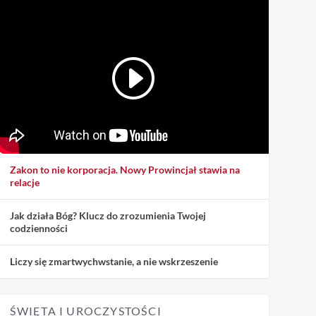
Zakon to nie korporacja. Nowy Prowincjał stawia na
relacje
Jak działa Bóg? Klucz do zrozumienia Twojej
codzienności
Liczy się zmartwychwstanie, a nie wskrzeszenie
ŚWIĘTA I UROCZYSTOŚCI