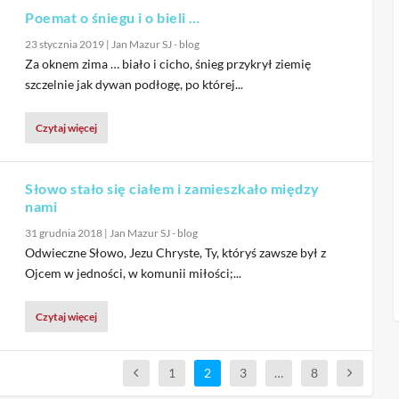
Poemat o śniegu i o bieli …
23 stycznia 2019
|
Jan Mazur SJ - blog
Za oknem zima … biało i cicho, śnieg przykrył ziemię
szczelnie jak dywan podłogę, po której...
Czytaj więcej
Słowo stało się ciałem i zamieszkało między
nami
31 grudnia 2018
|
Jan Mazur SJ - blog
Odwieczne Słowo, Jezu Chryste, Ty, któryś zawsze był z
Ojcem w jedności, w komunii miłości;...
Czytaj więcej
1
2
3
…
8