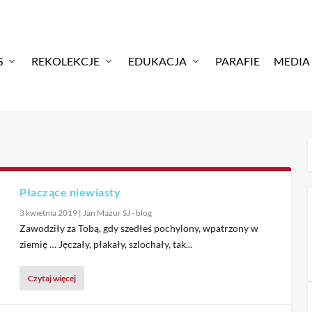
S
REKOLEKCJE
EDUKACJA
PARAFIE
MEDIA
Płaczące niewiasty
3 kwietnia 2019
|
Jan Mazur SJ - blog
Zawodziły za Tobą, gdy szedłeś pochylony, wpatrzony w
ziemię … Jęczały, płakały, szlochały, tak...
Czytaj więcej