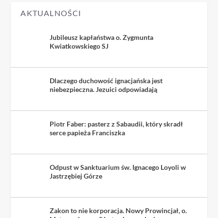
AKTUALNOŚCI
Jubileusz kapłaństwa o. Zygmunta
Kwiatkowskiego SJ
Dlaczego duchowość ignacjańska jest
niebezpieczna. Jezuici odpowiadają
Piotr Faber: pasterz z Sabaudii, który skradł
serce papieża Franciszka
Odpust w Sanktuarium św. Ignacego Loyoli w
Jastrzębiej Górze
Zakon to nie korporacja. Nowy Prowincjał, o.