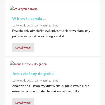
W krzyżu osłoda …
12 kwietnia 2019
|
Jan Mazur SJ - blog
Bywają dni, gdy ciężko żyć, gdy smutek przygniata, gdy
jakiś ciężar przytłacza i ściąga w dół …...
Czytaj więcej
Jezus złożony do grobu
10 kwietnia 2019
|
Jan Mazur SJ - blog
Znaleziono Ci grób, wykuty w skale, gdzie Twoje ciało
mieszkanie mieć miało. Jednak na krótko … Bo...
Czytaj więcej