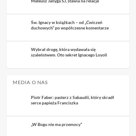
Mateusz Janyga SJ, stawia na relacje
Św. Ignacy w książkach – od „Ćwiczeń
duchowych” po współczesne komentarze
Wybrał drogę, która wydawała się
szaleństwem. Oto sekret Ignacego Loyoli
MEDIA O NAS
Piotr Faber: pasterz z Sabaudii, który skradł
serce papieża Franciszka
„W Bogu nie ma przemocy”