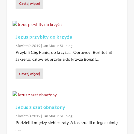
Czytaj więcej
Jezus przybity do krzyża
6 kwietnia 2019
|
Jan Mazur SJ - blog
Przybili Cię, Panie, do krzyża … Oprawcy! Bezlitośni!
Jakże to: człowiek przybija do krzyża Boga!!...
Czytaj więcej
Jezus z szat obnażony
5 kwietnia 2019
|
Jan Mazur SJ - blog
Podzielili między siebie szaty, A los rzucili o Jego suknię
…...