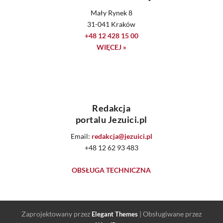
Mały Rynek 8
31-041 Kraków
+48 12 428 15 00
WIĘCEJ »
Redakcja
portalu Jezuici.pl
Email:
redakcja@jezuici.pl
+48 12 62 93 483
OBSŁUGA TECHNICZNA
Zaprojektowany przez
| Obsługiwane przez
Elegant Themes