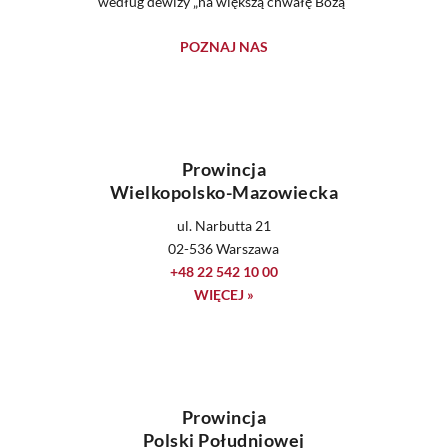
według dewizy „na większą chwałę Bożą”
POZNAJ NAS
Prowincja
Wielkopolsko-Mazowiecka
ul. Narbutta 21
02-536 Warszawa
+48 22 542 10 00
WIĘCEJ »
Prowincja
Polski Południowej