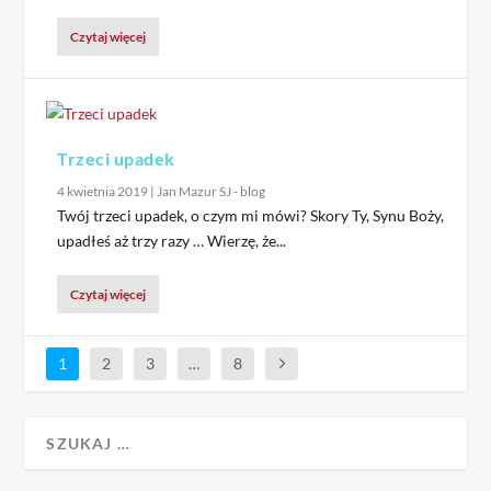
Czytaj więcej
Trzeci upadek
4 kwietnia 2019
|
Jan Mazur SJ - blog
Twój trzeci upadek, o czym mi mówi? Skory Ty, Synu Boży,
upadłeś aż trzy razy … Wierzę, że...
Czytaj więcej
1
2
3
…
8