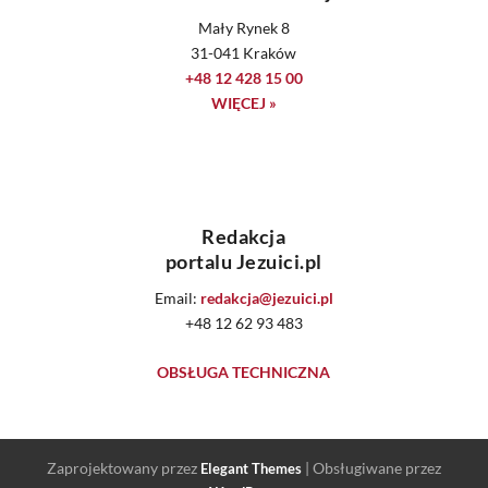
Mały Rynek 8
31-041 Kraków
+48 12 428 15 00
WIĘCEJ »
Redakcja
portalu Jezuici.pl
Email:
redakcja@jezuici.pl
+48 12 62 93 483
OBSŁUGA TECHNICZNA
Zaprojektowany przez
| Obsługiwane przez
Elegant Themes