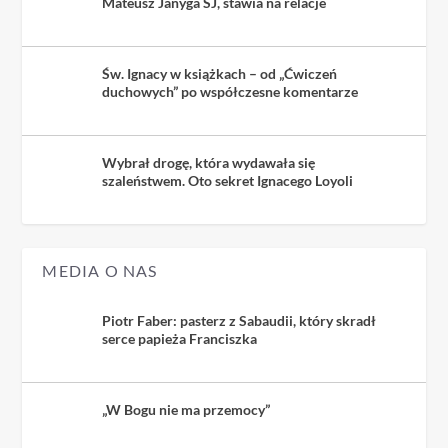
Mateusz Janyga SJ, stawia na relacje
Św. Ignacy w książkach – od „Ćwiczeń
duchowych” po współczesne komentarze
Wybrał drogę, która wydawała się
szaleństwem. Oto sekret Ignacego Loyoli
MEDIA O NAS
Piotr Faber: pasterz z Sabaudii, który skradł
serce papieża Franciszka
„W Bogu nie ma przemocy”