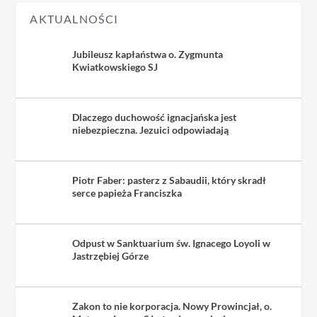
AKTUALNOŚCI
Jubileusz kapłaństwa o. Zygmunta
Kwiatkowskiego SJ
Dlaczego duchowość ignacjańska jest
niebezpieczna. Jezuici odpowiadają
Piotr Faber: pasterz z Sabaudii, który skradł
serce papieża Franciszka
Odpust w Sanktuarium św. Ignacego Loyoli w
Jastrzębiej Górze
Zakon to nie korporacja. Nowy Prowincjał, o.