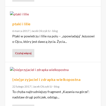
ptaki i lilie
6 marca 2017
|
Jacek Olczyk SJ - blog
Ptaki w powietrzu i lilie na polu – „opowiadają” Jezusowi
o Ojcu, który jest dawcą życia. Życia...
Czytaj więcej
(nie)przyjaciel i zdrapka wielkopostna
22 lutego 2017
|
Jacek Olczyk SJ - blog
To chyba najtrudniejszy fragment „Kazania na górze”:
nadstaw drugi policzek, odstąp...